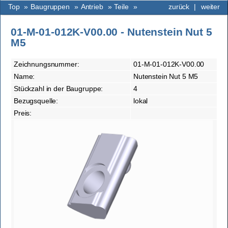
Top
»
Baugruppen
»
Antrieb
»
Teile
»
zurück
|
weiter
01-M-01-012K-V00.00 - Nutenstein Nut 5
M5
Zeichnungsnummer:
01-M-01-012K-V00.00
Name:
Nutenstein Nut 5 M5
Stückzahl in der Baugruppe:
4
Bezugsquelle:
lokal
Preis: