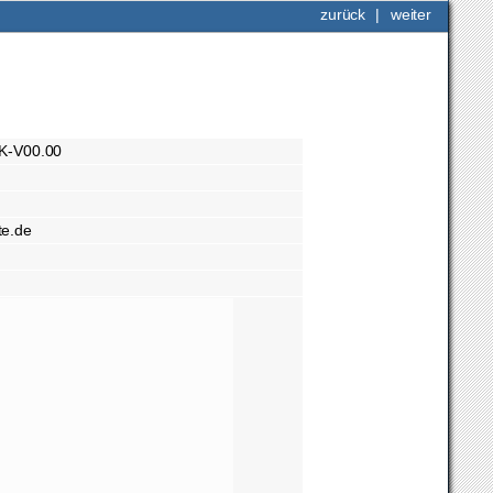
zurück
|
weiter
K-V00.00
e.de