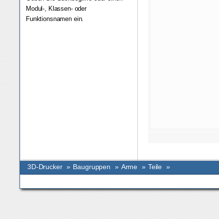
Modul-, Klassen- oder
Funktionsnamen ein.
3D-Drucker
»
Baugruppen
»
Arme
»
Teile
»