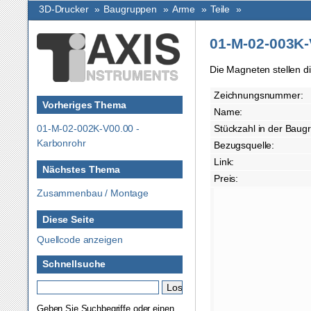
3D-Drucker
»
Baugruppen
»
Arme
»
Teile
»
01-M-02-003K-
Die Magneten stellen d
Zeichnungsnummer:
Vorheriges Thema
Name:
01-M-02-002K-V00.00 -
Stückzahl in der Baug
Karbonrohr
Bezugsquelle:
Link:
Nächstes Thema
Preis:
Zusammenbau / Montage
Diese Seite
Quellcode anzeigen
Schnellsuche
Geben Sie Suchbegriffe oder einen