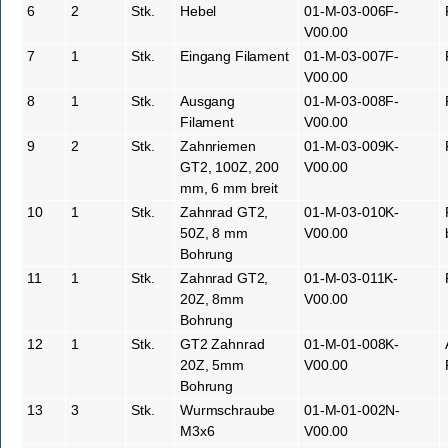
6
2
Stk.
Hebel
01-M-03-006F-
V00.00
7
1
Stk.
Eingang Filament
01-M-03-007F-
V00.00
8
1
Stk.
Ausgang
01-M-03-008F-
Filament
V00.00
9
2
Stk.
Zahnriemen
01-M-03-009K-
GT2, 100Z, 200
V00.00
mm, 6 mm breit
10
1
Stk.
Zahnrad GT2,
01-M-03-010K-
50Z, 8 mm
V00.00
Bohrung
11
1
Stk.
Zahnrad GT2,
01-M-03-011K-
20Z, 8mm
V00.00
Bohrung
12
1
Stk.
GT2 Zahnrad
01-M-01-008K-
20Z, 5mm
V00.00
Bohrung
13
3
Stk.
Wurmschraube
01-M-01-002N-
M3x6
V00.00