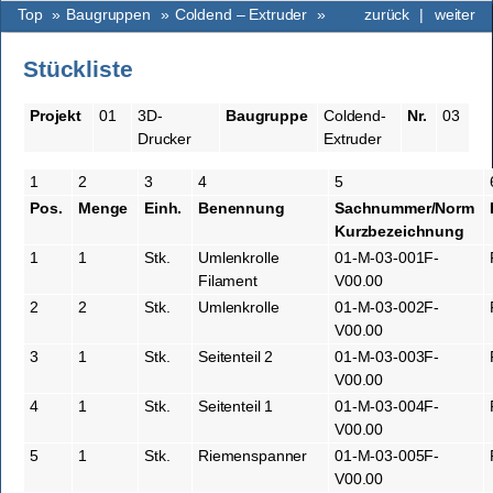
Top
»
Baugruppen
»
Coldend – Extruder
»
zurück
|
weiter
Stückliste
Projekt
01
3D-
Baugruppe
Coldend-
Nr.
03
Drucker
Extruder
1
2
3
4
5
Pos.
Menge
Einh.
Benennung
Sachnummer/Norm
Kurzbezeichnung
1
1
Stk.
Umlenkrolle
01-M-03-001F-
Filament
V00.00
2
2
Stk.
Umlenkrolle
01-M-03-002F-
V00.00
3
1
Stk.
Seitenteil 2
01-M-03-003F-
V00.00
4
1
Stk.
Seitenteil 1
01-M-03-004F-
V00.00
5
1
Stk.
Riemenspanner
01-M-03-005F-
V00.00