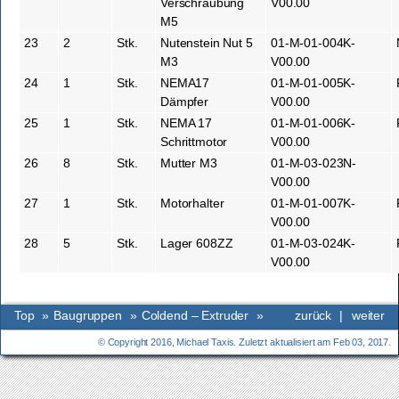
Verschraubung
V00.00
M5
23
2
Stk.
Nutenstein Nut 5
01-M-01-004K-
M3
V00.00
24
1
Stk.
NEMA17
01-M-01-005K-
Dämpfer
V00.00
25
1
Stk.
NEMA 17
01-M-01-006K-
Schrittmotor
V00.00
26
8
Stk.
Mutter M3
01-M-03-023N-
V00.00
27
1
Stk.
Motorhalter
01-M-01-007K-
V00.00
28
5
Stk.
Lager 608ZZ
01-M-03-024K-
V00.00
Top
»
Baugruppen
»
Coldend – Extruder
»
zurück
|
weiter
© Copyright 2016, Michael Taxis. Zuletzt aktualisiert am Feb 03, 2017.