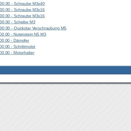
00.00 - Schraube M3x40
00.00 - Schraube M3x16
00.00 - Schraube M3x16
00.00 - Scheibe M3
0.00 - Quickstar Verschraubung M5
0.00 - Nutenstein N5 M3
00.00 - Dämpfer
0.00 - Schrittmotor
0.00 - Motorhalter