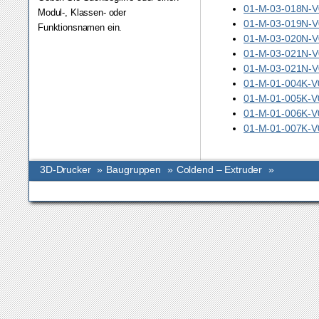
01-M-03-018N-V
Modul-, Klassen- oder
01-M-03-019N-V
Funktionsnamen ein.
01-M-03-020N-V
01-M-03-021N-V
01-M-03-021N-V0
01-M-01-004K-V0
01-M-01-005K-V
01-M-01-006K-V0
01-M-01-007K-V0
3D-Drucker
»
Baugruppen
»
Coldend – Extruder
»