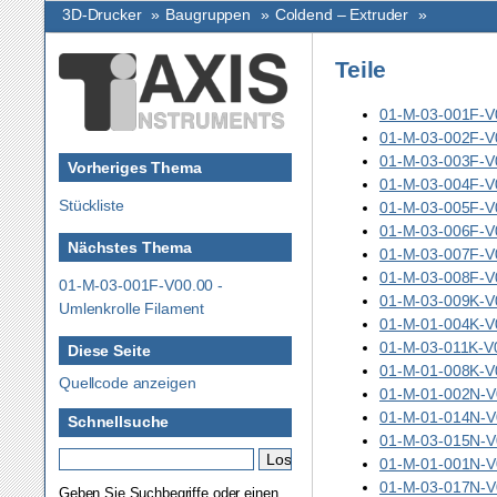
3D-Drucker
»
Baugruppen
»
Coldend – Extruder
»
Teile
01-M-03-001F-V0
01-M-03-002F-V0
01-M-03-003F-V00
Vorheriges Thema
01-M-03-004F-V00
Stückliste
01-M-03-005F-V
01-M-03-006F-V0
Nächstes Thema
01-M-03-007F-V0
01-M-03-008F-V0
01-M-03-001F-V00.00 -
01-M-03-009K-V0
Umlenkrolle Filament
01-M-01-004K-V0
01-M-03-011K-V
Diese Seite
01-M-01-008K-V
Quellcode anzeigen
01-M-01-002N-V
01-M-01-014N-V0
Schnellsuche
01-M-03-015N-V0
01-M-01-001N-V
01-M-03-017N-V
Geben Sie Suchbegriffe oder einen