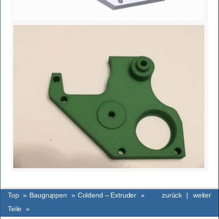
Top
»
Baugruppen
»
Coldend – Extruder
»
zurück
|
weiter
Teile
»