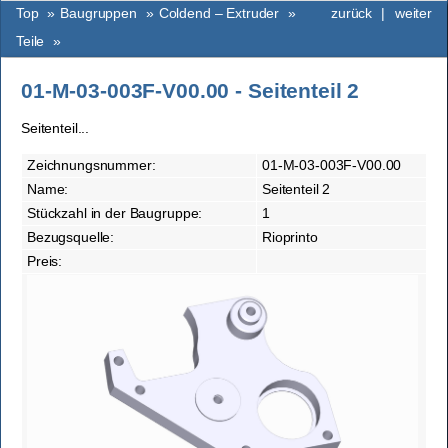
Top
»
Baugruppen
»
Coldend – Extruder
»
zurück
|
weiter
Teile
»
01-M-03-003F-V00.00 - Seitenteil 2
Seitenteil...
Zeichnungsnummer:
01-M-03-003F-V00.00
Name:
Seitenteil 2
Stückzahl in der Baugruppe:
1
Bezugsquelle:
Rioprinto
Preis: